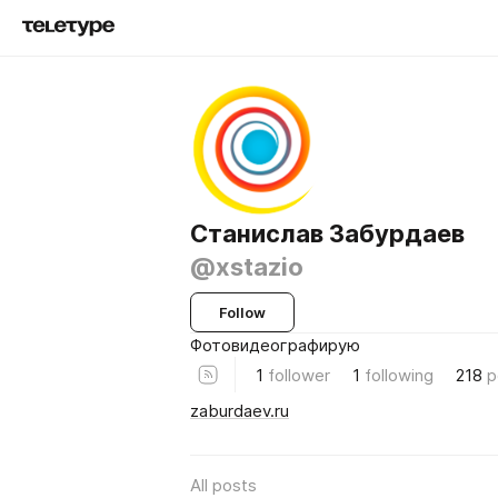
Станислав Забурдаев
@xstazio
Follow
Фотовидеографирую
1
follower
1
following
218
p
zaburdaev.ru
All posts