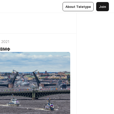
About Teletype
Join
, 2021
ь ВМФ