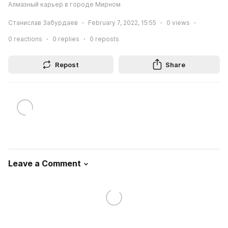
Алмазный карьер в городе Мирном
Станислав Забурдаев
February 7, 2022, 15:55
0
views
0
reactions
0
replies
0
reposts
Repost
Share
Leave a Comment