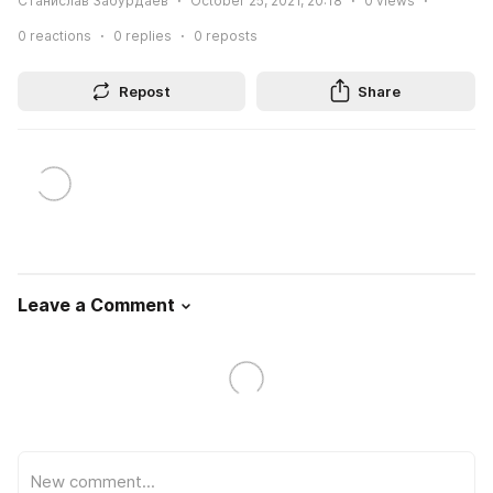
Станислав Забурдаев
October 25, 2021, 20:18
0
views
0
reactions
0
replies
0
reposts
Repost
Share
Leave a Comment