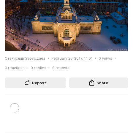
Станислав Забурдаев
February 25, 2017, 11:01
0
views
0
reactions
0
replies
0
reposts
Repost
Share