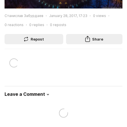
Станислав Забурдаев
January 28, 2017, 17:23
0
views
0
reactions
0
replies
0
reposts
Repost
Share
Leave a Comment