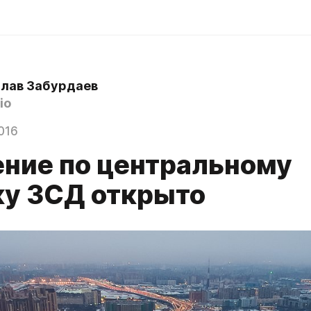
лав Забурдаев
io
016
ние по центральному
ку ЗСД открыто