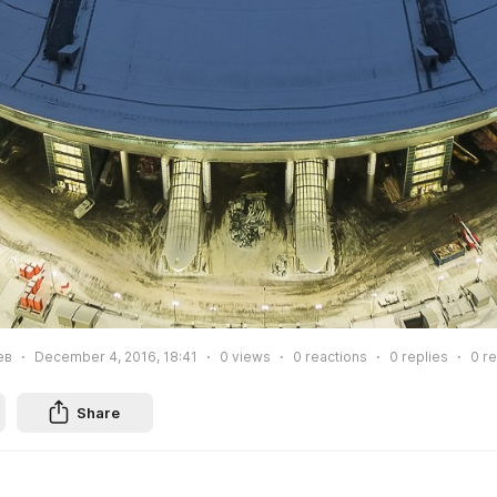
ев
December 4, 2016, 18:41
0
views
0
reactions
0
replies
0
re
Share