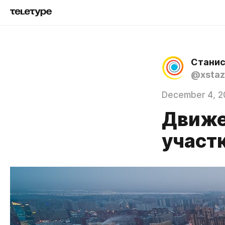
Станис
@xstaz
December 4, 2
Движе
участ