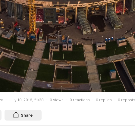
ев
July 10, 2016, 21:38
0
views
0
reactions
0
replies
0
repost
Share