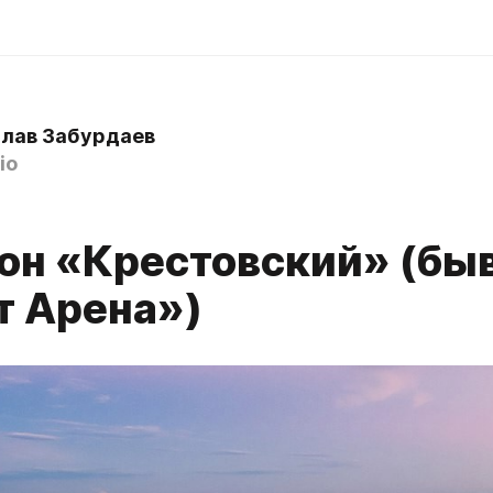
лав Забурдаев
io
он «Крестовский» (бы
т Арена»)