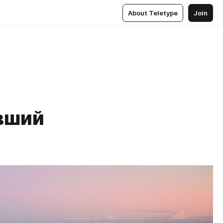
About Teletype
Join
вший