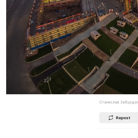
Станислав Забурда
Repost