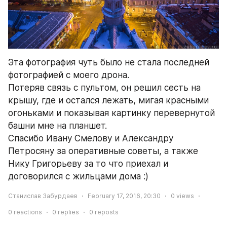
Эта фотография чуть было не стала последней 
фотографией с моего дрона.
Потеряв связь с пультом, он решил сесть на 
крышу, где и остался лежать, мигая красными 
огоньками и показывая картинку перевернутой 
башни мне на планшет.
Спасибо Ивану Смелову и Александру 
Петросяну за оперативные советы, а также 
Нику Григорьеву за то что приехал и 
договорился с жильцами дома :)
Станислав Забурдаев
February 17, 2016, 20:30
0
views
0
reactions
0
replies
0
reposts